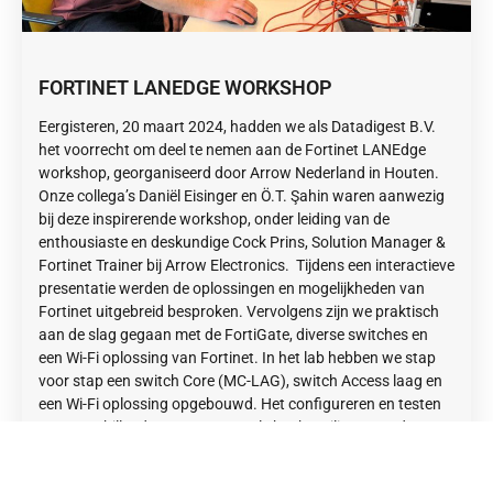
FORTINET LANEDGE WORKSHOP
Eergisteren, 20 maart 2024, hadden we als Datadigest B.V.
het voorrecht om deel te nemen aan de Fortinet LANEdge
workshop, georganiseerd door Arrow Nederland in Houten.
Onze collega’s Daniël Eisinger en Ö.T. Şahin waren aanwezig
bij deze inspirerende workshop, onder leiding van de
enthousiaste en deskundige Cock Prins, Solution Manager &
Fortinet Trainer bij Arrow Electronics. Tijdens een interactieve
presentatie werden de oplossingen en mogelijkheden van
Fortinet uitgebreid besproken. Vervolgens zijn we praktisch
aan de slag gegaan met de FortiGate, diverse switches en
een Wi-Fi oplossing van Fortinet. In het lab hebben we stap
voor stap een switch Core (MC-LAG), switch Access laag en
een Wi-Fi oplossing opgebouwd. Het configureren en testen
van verschillende use-cases, zoals het beveiligen van de
Access laag, gastentoegang, NAC, Security