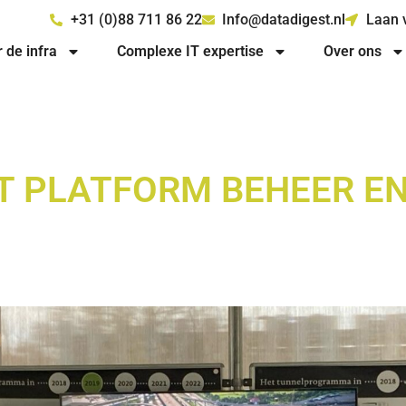
+31 (0)88 711 86 22
Info@datadigest.nl
Laan 
r de infra
Complexe IT expertise
Over ons
T PLATFORM BEHEER E