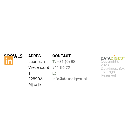
SOCIALS
ADRES
CONTACT
Laan van
T:
+31 (0) 88
Copyright ©
2023
Vredenoord
711 86 22
Datadigest B.V.
- All Rights
1,
E:
Reserved
2289DA
info@datadigest.nl
Rijswijk