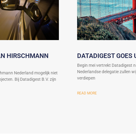
VAN HIRSCHMANN
DATADIGEST GOES 
Begin mei vertrekt Datadigest 
Nederlandse delegatie zullen w
chmann Nederland mogelijk niet
verdiepen
ecten. Bij Datadigest B.V. zijn
READ MORE