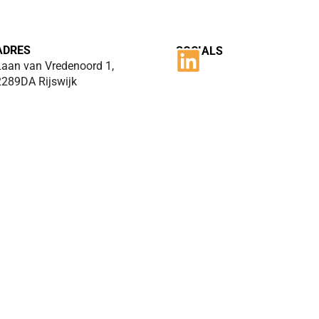
ADRES
SOCIALS
Laan van Vredenoord 1,
2289DA Rijswijk