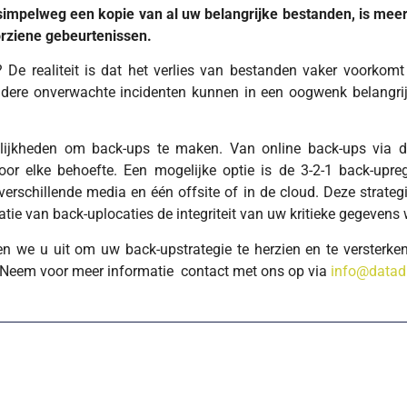
 simpelweg een kopie van al uw belangrijke bestanden, is mee
orziene gebeurtenissen.
e realiteit is dat het verlies van bestanden vaker voorkomt
dere onverwachte incidenten kunnen in een oogwenk belangrij
elijkheden om back-ups te maken. Van online back-ups via d
oor elke behoefte. Een mogelijke optie is de 3-2-1 back-upre
schillende media en één offsite of in de cloud. Deze strategi
catie van back-uplocaties de integriteit van uw kritieke gegevens
 we u uit om uw back-upstrategie te herzien en te versterk
Neem voor meer informatie contact met ons op via
info@datadi