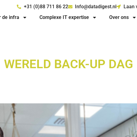
+31 (0)88 711 86 22
Info@datadigest.nl
Laan 
r de infra
Complexe IT expertise
Over ons
WERELD BACK-UP DAG