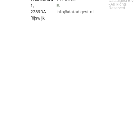
Datadigest B.V.
- All Rights
1,
E:
Reserved
2289DA
info@datadigest.nl
Rijswijk